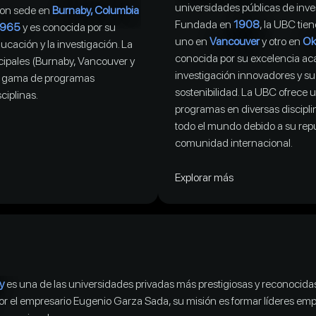
universidades públicas de inv
con sede en
Burnaby, Columbia
Fundada en
1908
, la UBC tie
1965
y es conocida por su
uno en
Vancouver
y otro en
Ok
cación y la investigación. La
conocida por su excelencia a
cipales (Burnaby, Vancouver y
investigación innovadores y su
ia gama de programas
sostenibilidad. La UBC ofrece 
ciplinas.
programas en diversas discipli
todo el mundo debido a su repu
comunidad internacional.
Explorar más
y
es una de las universidades privadas más prestigiosas y reconocid
or el empresario Eugenio Garza Sada, su misión es formar líderes em