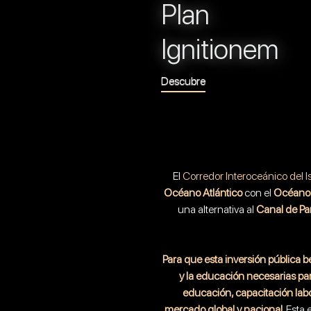
Plan
Ignitionem
Descubre
El
Corredor Interoceánico del 
Océano Atlántico
con el
Océano 
una alternativa al
Canal de P
Para que esta inversión pública b
y la educación necesarias para
educación, capacitación labo
mercado global y nacional.
Esta 