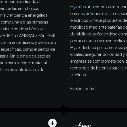
mexicana dedicada al
Hyvel
es una empresa mexicana 
avanzadas en robótica,
baterías de iones de litio, espe
ía y eficiencia energética.
eléctricos. Ofrece productos d
como una de las primeras
movilidad mediante baterías de
abricación de vehículos
durabilidad, enfocándose en so
l MARK 1, el ANSSATZ Mini Golf
permiten un rendimiento efici
ializa en el diseño y desarrollo
Hyvel destaca por su servicio 
 específicas, como el sector de
locales, asegurando calidad y s
dustria. Un ejemplo de esto es
empresa se compromete con la
ñado para recoger material
tecnología de baterías para la 
tales durante la crisis de
eléctrica.
Explorar más