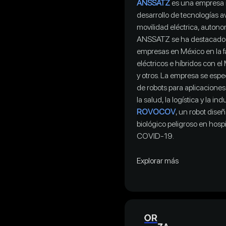
ANSSATZ
es una empresa 
desarrollo de tecnologías 
movilidad eléctrica, autonom
ANSSATZ se ha destacado 
empresas en México en la f
eléctricos e híbridos con e
y otros. La empresa se espec
de robots para aplicaciones
la salud, la logística y la in
ROVOCOV
, un robot dise
biológico peligroso en hospi
COVID-19.
Explorar más