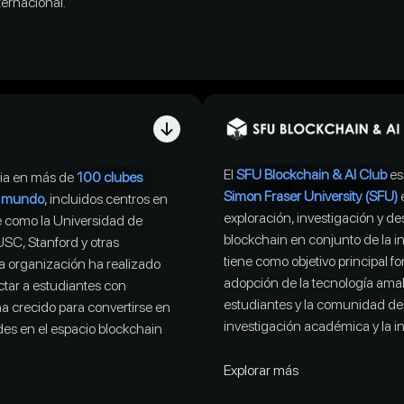
ernacional.
El
SFU Blockchain & AI Club
es 
cia en más de
100 clubes
Simon Fraser University (SFU)
el mundo
, incluidos centros en
exploración, investigación y des
 como la Universidad de
blockchain en conjunto de la inte
USC, Stanford y otras
tiene como objetivo principal f
La organización ha realizado
adopción de la tecnología amab
ctar a estudiantes con
estudiantes y la comunidad de
 crecido para convertirse en
investigación académica y la 
es en el espacio blockchain
Explorar más