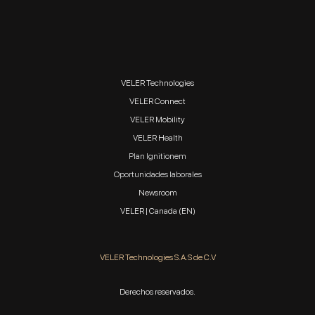
VELER Technologies
VELER Connect
VELER Mobility
VELER Health
Plan Ignitionem
Oportunidades laborales
Newsroom
VELER | Canada (EN)
VELER Technologies S.A.S de C.V
Derechos reservados.